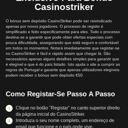
Casinostriker
O bónus sem depósito CasinoStriker pode ser reivindicado
apenas por novos jogadores. O processo de registo é
simplificado e feito especificamente para eles. Todo o processo
destina-se a garantir que pode obter ofertas especiais com
pouca dificuldade, assegurando que está seguro e confortável
em todos os momentos. Notará imediatamente que registar-se
no CasinoStriker é fácil e rápido assim que chegar lá. São
necessários apenas alguns detalhes simples para garantir que
é elegível e que é do país listado. Isto ajuda o site a cumprir as
regras de Portugal e garante que apenas utilizadores elegíveis
podem receber o bónus sem depósito €50.
Como Registar-Se Passo A Passo
Clique no botão "Registar" no canto superior direito
da página inicial do CasinoStriker.
Introduza o seu nome completo, um endereço de
email que funcione e o país onde vive.