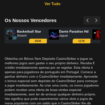
Ver Tudo
Os Nossos Vencedores
Basketball Star
Dante Paradise Hd
J
Dissent
Jaguar
N
203€
117€
Obtenha um Bónus Sem Depósito CasinoStriker e jogue os
melhores jogos sem gastar o seu próprio dinheiro. Receba €
crédito imediatamente apenas por se registar. Esta oferta é
apenas para jogadores de português em Portugal. Comece a
ganhar dinheiro com o CasinoStriker imediatamente. Aproveite
o bónus especial sem depósito do CasinoStriker para começar
a jogar imediatamente. Ao criar uma conta, os novos jogadores
podem receber uma oferta de boas-vindas especial
imediatamente, sem ter de arriscar qualquer dinheiro próprio.
Isto significa que pode experimentar vários slots e jogos de
mesa populares com um saldo que o CasinoStriker lhe dá