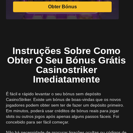
Obter Bónus
Instruções Sobre Como
Obter O Seu Bónus Grátis
Casinostriker
Imediatamente
É fácil e rápido levantar o seu bónus sem depósito
CasinoStriker. Existe um bónus de boas-vindas que os novos
jogadores podem obter sem ter de fazer um depósito primeiro.
Em minutos, poderá usar créditos de bónus reais para jogar
slots ou outros jogos após apenas alguns passos fáceis. Foi
concebido para ser fácil começar.
Não há necessidade de procurar ligações ocultas ou códigos de