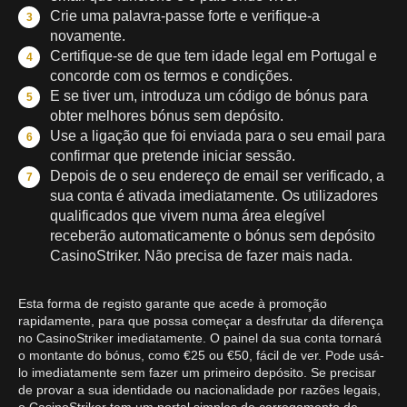
Crie uma palavra-passe forte e verifique-a
novamente.
Certifique-se de que tem idade legal em Portugal e
concorde com os termos e condições.
E se tiver um, introduza um código de bónus para
obter melhores bónus sem depósito.
Use a ligação que foi enviada para o seu email para
confirmar que pretende iniciar sessão.
Depois de o seu endereço de email ser verificado, a
sua conta é ativada imediatamente. Os utilizadores
qualificados que vivem numa área elegível
receberão automaticamente o bónus sem depósito
CasinoStriker. Não precisa de fazer mais nada.
Esta forma de registo garante que acede à promoção
rapidamente, para que possa começar a desfrutar da diferença
no CasinoStriker imediatamente. O painel da sua conta tornará
o montante do bónus, como €25 ou €50, fácil de ver. Pode usá-
lo imediatamente sem fazer um primeiro depósito. Se precisar
de provar a sua identidade ou nacionalidade por razões legais,