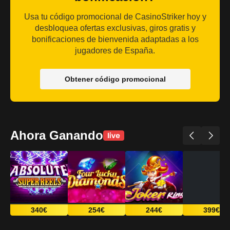
Usa tu código promocional de CasinoStriker hoy y
desbloquea ofertas exclusivas, giros gratis y
bonificaciones de bienvenida adaptadas a los
jugadores de España.
Obtener código promocional
Ahora Ganando
340€
254€
244€
399€