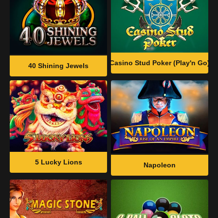
Casino Stud Poker (Play'n Go)
40 Shining Jewels
5 Lucky Lions
Napoleon