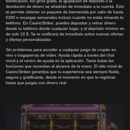
bonificación, los giros gratis, la igualación de depósito o la
devolución de dinero se añadirán de inmediato a tu cuenta. Esto
te permite obtener un paquete de bienvenida por valor de hasta
€200 o recargas semanales incluso cuando no estás mirando tu
teléfono. En CasinoStriker, puedes depositar y retirar dinero
desde tu teléfono desde cualquier lugar, y el depósito mínimo es
de solo 10 $. Se te notificará de inmediato sobre nuevas ofertas
y ofertas personalizadas.
Sin problemas para acceder a cualquier juego de crupier en
vivo o tragaperras de vídeo. Ayuda rápida a través del chat
móvil y el centro de ayuda en la aplicación. Tiene todas las
funciones que necesitas al alcance de la mano. El sitio móvil de
CasinoStriker garantiza que tu experiencia sea siempre fluida,
segura y gratificante, desde el momento en que te registras
hasta que juegas con dinero real.