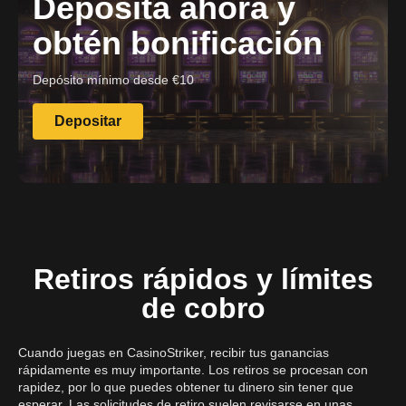
Deposita ahora y
obtén bonificación
Depósito mínimo desde €10
Depositar
Retiros rápidos y límites
de cobro
Cuando juegas en CasinoStriker, recibir tus ganancias
rápidamente es muy importante. Los retiros se procesan con
rapidez, por lo que puedes obtener tu dinero sin tener que
esperar. Las solicitudes de retiro suelen revisarse en unas