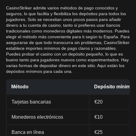
CasinoStriker admite varios métodos de pago conocidos y
seguros, lo que facilita y flexibiliza los depósitos para todos los
jugadores. Solo se necesitan unos pocos pasos para añadir
dinero a tu cuenta de casino, tanto si prefieres usar bancos
tradicionales como monederos digitales más modernos. Puedes
elegir el método más conveniente para ti según tu España. Para
asegurarse de que todo transcurra sin problemas, CasinoStriker
establece importes mínimos de pago claros y razonables.
Puedes probar el casino con un depósito pequeño, lo que es
bueno tanto para jugadores nuevos como experimentados. Hay
varias formas de depositar dinero en este sitio. Aquí están los
depósitos mínimos para cada una.
Método
Depósito mínimo
Tarjetas bancarias
€20
Monederos electrónicos
€10
Banca en línea
€25