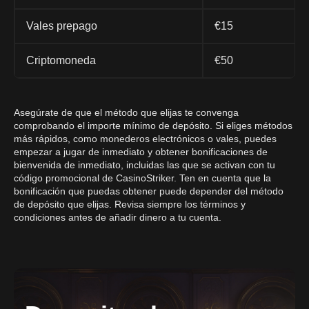
Vales prepago
€15
Criptomoneda
€50
Asegúrate de que el método que elijas te convenga
comprobando el importe mínimo de depósito. Si eliges métodos
más rápidos, como monederos electrónicos o vales, puedes
empezar a jugar de inmediato y obtener bonificaciones de
bienvenida de inmediato, incluidas las que se activan con tu
código promocional de CasinoStriker. Ten en cuenta que la
bonificación que puedas obtener puede depender del método
de depósito que elijas. Revisa siempre los términos y
condiciones antes de añadir dinero a tu cuenta.