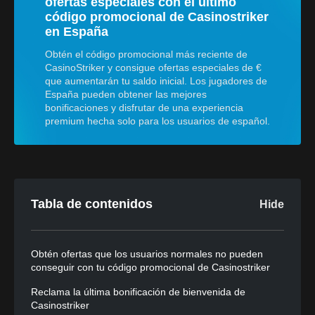
ofertas especiales con el último
código promocional de Casinostriker
en España
Obtén el código promocional más reciente de
CasinoStriker y consigue ofertas especiales de €
que aumentarán tu saldo inicial. Los jugadores de
España pueden obtener las mejores
bonificaciones y disfrutar de una experiencia
premium hecha solo para los usuarios de español.
Tabla de contenidos
Hide
Obtén ofertas que los usuarios normales no pueden
conseguir con tu código promocional de Casinostriker
Reclama la última bonificación de bienvenida de
Casinostriker