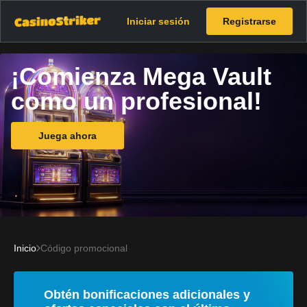
Iniciar sesión
Registrarse
¡Comienza Mega Vault
como un profesional!
Juega ahora
Inicio
Código promocional
Obtén bonificaciones adicionales y