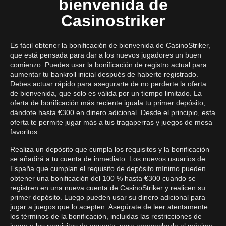
bienvenida de
Casinostriker
Es fácil obtener la bonificación de bienvenida de CasinoStriker,
que está pensada para dar a los nuevos jugadores un buen
comienzo. Puedes usar la bonificación de registro actual para
aumentar tu bankroll inicial después de haberte registrado.
Debes actuar rápido para asegurarte de no perderte la oferta
de bienvenida, que solo es válida por un tiempo limitado. La
oferta de bonificación más reciente iguala tu primer depósito,
dándote hasta €300 en dinero adicional. Desde el principio, esta
oferta te permite jugar más a tus tragaperras y juegos de mesa
favoritos.
Realiza un depósito que cumpla los requisitos y la bonificación
se añadirá a tu cuenta de inmediato. Los nuevos usuarios de
España que cumplan el requisito de depósito mínimo pueden
obtener una bonificación del 100 % hasta €300 cuando se
registren en una nueva cuenta de CasinoStriker y realicen su
primer depósito. Luego pueden usar su dinero adicional para
jugar a juegos que lo acepten. Asegúrate de leer atentamente
los términos de la bonificación, incluidas las restricciones de