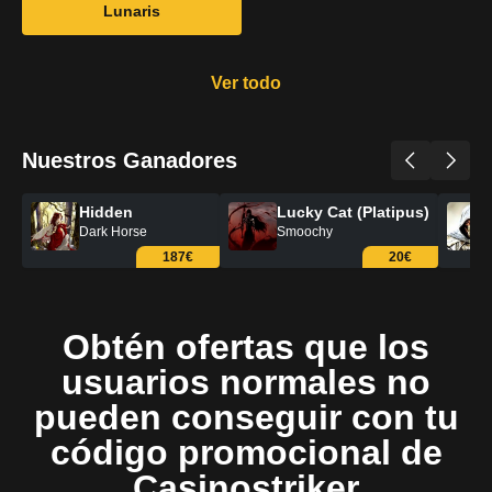
Strip to Win
Ver todo
Nuestros Ganadores
Hidden
Lucky Cat (Platipus)
Dark Horse
Smoochy
187€
20€
Obtén ofertas que los
usuarios normales no
pueden conseguir con tu
código promocional de
Casinostriker