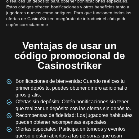
o realices un depósito para obtener bonificaciones especiales.
Estos códigos ofrecen bonificaciones y otros beneficios tanto a
jugadores nuevos como antiguos. Para que funcionen todas las
ofertas de CasinoStriker, asegúrate de introducir el código de
cupón correctamente.
Ventajas de usar un
código promocional de
Casinostriker
Bonificaciones de bienvenida: Cuando realices tu
primer depósito, puedes obtener dinero adicional o
giros gratis.
Ofertas sin depósito: Obtén bonificaciones sin tener
que realizar un depósito con las ofertas sin depósito.
Recompensas de fidelidad: Los jugadores habituales
pueden obtener recompensas especiales.
Ofertas especiales: Participa en torneos y eventos
que solo están abiertos a las personas que usan