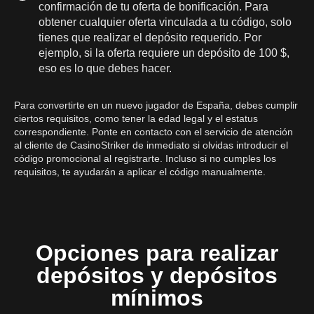
confirmación de tu oferta de bonificación. Para
obtener cualquier oferta vinculada a tu código, solo
tienes que realizar el depósito requerido. Por
ejemplo, si la oferta requiere un depósito de 100 $,
eso es lo que debes hacer.
Para convertirte en un nuevo jugador de España, debes cumplir
ciertos requisitos, como tener la edad legal y el estatus
correspondiente. Ponte en contacto con el servicio de atención
al cliente de CasinoStriker de inmediato si olvidas introducir el
código promocional al registrarte. Incluso si no cumples los
requisitos, te ayudarán a aplicar el código manualmente.
Opciones para realizar
depósitos y depósitos
mínimos