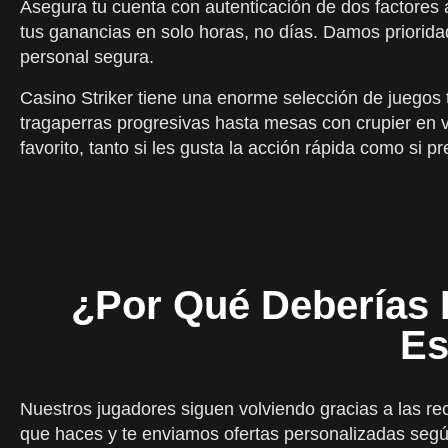
Asegura tu cuenta con autenticación de dos factores a
tus ganancias en solo horas, no días. Damos priorida
personal segura.
Casino Striker tiene una enorme selección de juegos
tragaperras progresivas hasta mesas con crupier en 
favorito, tanto si les gusta la acción rápida como si p
¿Por Qué Deberías E
Es
Nuestros jugadores siguen volviendo gracias a las 
que haces y te enviamos ofertas personalizadas segú