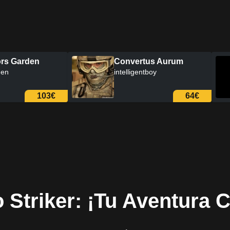
rs Garden
Convertus Aurum
Hen
intelligentboy
103€
64€
 Striker: ¡Tu Aventura