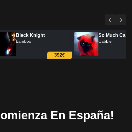
Black Knight
So Much Cand
bamboo
Cabbie
392€
 Comienza En España!