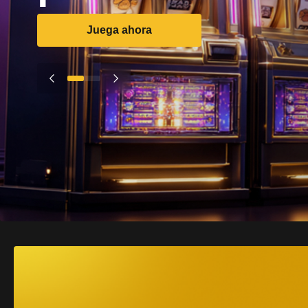
Juega ahora