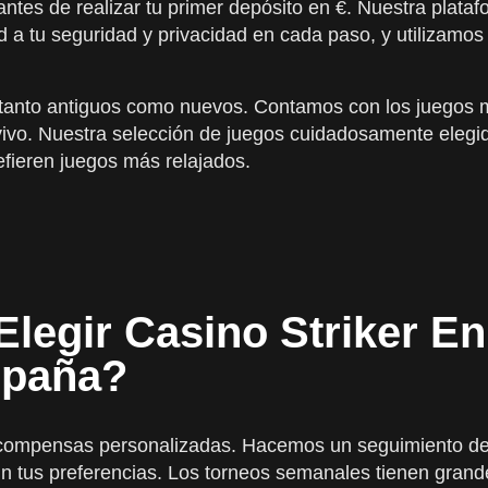
ntes de realizar tu primer depósito en €. Nuestra plataf
d a tu seguridad y privacidad en cada paso, y utilizamo
 tanto antiguos como nuevos. Contamos con los juegos 
vivo. Nuestra selección de juegos cuidadosamente elegi
refieren juegos más relajados.
legir Casino Striker En
paña?
recompensas personalizadas. Hacemos un seguimiento de
n tus preferencias. Los torneos semanales tienen grand