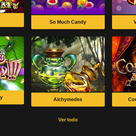
So Much Candy
V
ay
Alchymedes
Co
Ver todo