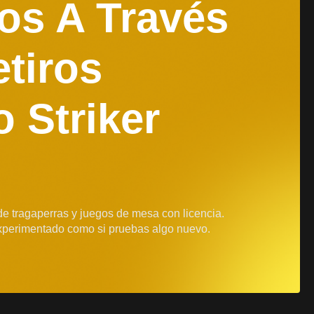
os A Través
etiros
 Striker
e tragaperras y juegos de mesa con licencia.
experimentado como si pruebas algo nuevo.