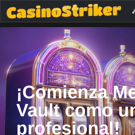
¡Comienza M
Vault como u
profesional!