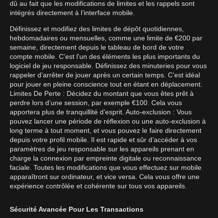
dû au fait que les modifications de limites et les rappels sont
intégrés directement à l’interface mobile.
Définissez et modifiez des limites de dépôt quotidiennes,
hebdomadaires ou mensuelles, comme une limite de €200 par
semaine, directement depuis le tableau de bord de votre
compte mobile. C’est l’un des éléments les plus importants du
logiciel de jeu responsable. Définissez des minuteries pour vous
rappeler d’arrêter de jouer après un certain temps. C’est idéal
pour jouer en pleine conscience tout en étant en déplacement.
Limites De Perte : Décidez du montant que vous êtes prêt à
perdre lors d’une session, par exemple €100. Cela vous
apportera plus de tranquillité d’esprit. Auto-exclusion : Vous
pouvez lancer une période de réflexion ou une auto-exclusion à
long terme à tout moment, et vous pouvez le faire directement
depuis votre profil mobile. Il est rapide et sûr d’accéder à vos
paramètres de jeu responsable sur les appareils prenant en
charge la connexion par empreinte digitale ou reconnaissance
faciale. Toutes les modifications que vous effectuez sur mobile
apparaîtront sur ordinateur, et vice versa. Cela vous offre une
expérience contrôlée et cohérente sur tous vos appareils.
Sécurité Avancée Pour Les Transactions