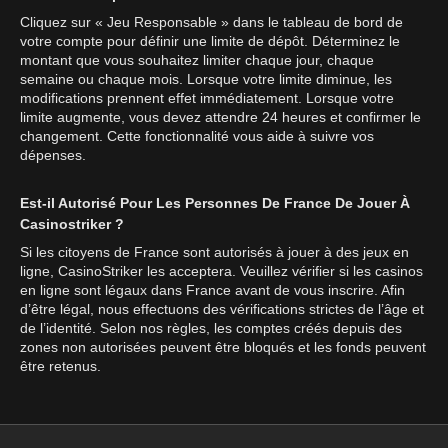
Cliquez sur « Jeu Responsable » dans le tableau de bord de
votre compte pour définir une limite de dépôt. Déterminez le
montant que vous souhaitez limiter chaque jour, chaque
semaine ou chaque mois. Lorsque votre limite diminue, les
modifications prennent effet immédiatement. Lorsque votre
limite augmente, vous devez attendre 24 heures et confirmer le
changement. Cette fonctionnalité vous aide à suivre vos
dépenses.
Est-il Autorisé Pour Les Personnes De France De Jouer À
Casinostriker ?
Si les citoyens de France sont autorisés à jouer à des jeux en
ligne, CasinoStriker les acceptera. Veuillez vérifier si les casinos
en ligne sont légaux dans France avant de vous inscrire. Afin
d’être légal, nous effectuons des vérifications strictes de l’âge et
de l’identité. Selon nos règles, les comptes créés depuis des
zones non autorisées peuvent être bloqués et les fonds peuvent
être retenus.