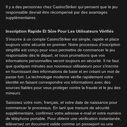
Il y a des personnes chez CasinoStriker qui pensent que le jeu
responsable devrait être récompensé par des avantages
supplémentaires.
Inscription Rapide Et Sûre Pour Les Utilisateurs Vérifiés
S’inscrire à un compte CasinoStriker est simple, rapide et place
toujours votre sécurité en premier. Notre processus d’inscription
simplifié est conçu pour vous permettre de commencer le jeu
responsable dès le départ, et nous promettons que vos
informations personnelles seront toujours en sécurité. Il ne faut
que quelques minutes aux nouveaux utilisateurs pour s’inscrire
en fournissant des informations de base et en créant un mot de
passe fort. La technologie moderne vérifie rapidement votre
identité en faisant correspondre vos informations avec des
sources fiables pour vous protéger contre la fraude et le jeu des
mineurs.
Saisissez votre nom, français, et votre date de naissance pour
commencer le processus. En tant que mesure de sécurité
supplémentaire, confirmez votre adresse e-mail et votre numéro
de téléphone portable. Pour obtenir une vérification instantanée,
téléversez un document valide comme un passeport ou une