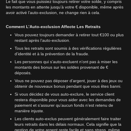
Le fait que vous puissiez toujours retirer votre solde, y compris
les montants en attente jusqu’à votre € disponible, même après
avoir activé l’auto-exclusion, ne change rien à cela.
Comment L’Auto-exclusion Affecte Les Retraits
Vous pouvez toujours demander à retirer tout €100 ou plus
restant après l’auto-exclusion.
Tous les retraits sont soumis à des vérifications régulières
d’identité et à la prévention de la fraude.
Les personnes qui s’auto-excluent n’ont pas à miser les
montants des bonus sur les soldes provenant de €
déposés.
Vous ne pouvez pas déposer d’argent, jouer à des jeux ou
obtenir de nouveaux bonus pendant que vous êtes banni.
Si vous décidez de vous auto-exclure, le service client
restera disponible pour vous aider avec les demandes de
paiement et s’assurer qu’aucun fonds n’est retenu de
manière injuste.
Les clients auto-exclus peuvent généralement faire traiter
leurs retraits dans les délais normaux. Cela signifie que la
gestion de votre argent reste facile et sans stress, même