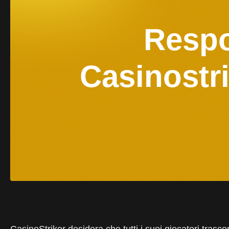
Respo
Casinostr