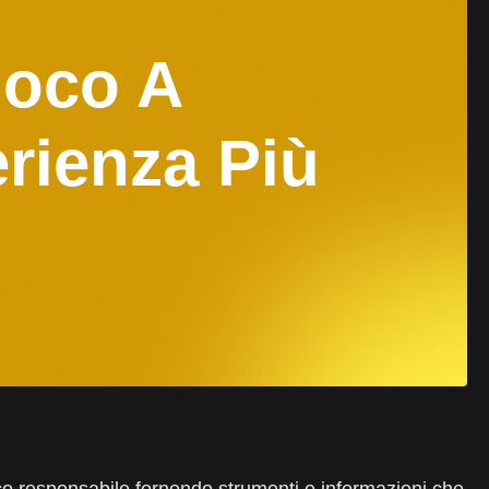
ioco A
rienza Più