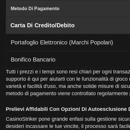
Metodo Di Pagamento
Carta Di Credito/Debito
Portafoglio Elettronico (Marchi Popolari)
Bonifico Bancario
Tutti i prezzi e i tempi sono resi chiari per ogni trans
supporto è qui per aiutarti con le funzionalità di gioco
varietà e facilità d'uso, ma anche solide misure di sic
metodo di pagamento viene controllato regolarmente per
Prelievi Affidabili Con Opzioni Di Autoesclusione
CasinoStriker pone grande enfasi sulla gestione sicura
desideri incassare le tue vincite, il processo sarà faci