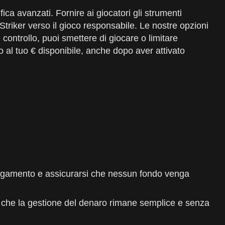
ica avanzati. Fornire ai giocatori gli strumenti
triker verso il gioco responsabile. Le nostre opzioni
 controllo, puoi smettere di giocare o limitare
no al tuo € disponibile, anche dopo aver attivato
di pagamento e assicurarsi che nessun fondo venga
ica che la gestione del denaro rimane semplice e senza