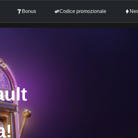
Bonus
Codice promozionale
Nes
ault
a!