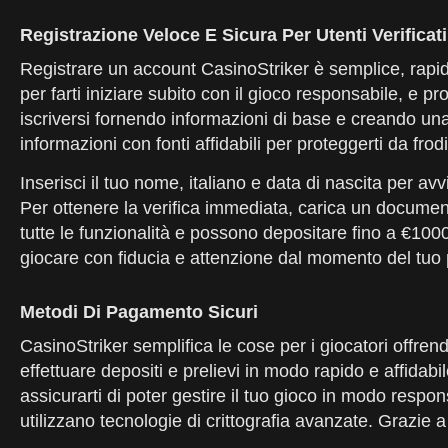
Registrazione Veloce E Sicura Per Utenti Verificati
Registrare un account CasinoStriker è semplice, rapid
per farti iniziare subito con il gioco responsabile, e 
iscriversi fornendo informazioni di base e creando un
informazioni con fonti affidabili per proteggerti da frod
Inserisci il tuo nome, italiano e data di nascita per av
Per ottenere la verifica immediata, carica un document
tutte le funzionalità e possono depositare fino a €100
giocare con fiducia e attenzione dal momento del tuo 
Metodi Di Pagamento Sicuri
CasinoStriker semplifica le cose per i giocatori offren
effettuare depositi e prelievi in modo rapido e affidabi
assicurarti di poter gestire il tuo gioco in modo respon
utilizzano tecnologie di crittografia avanzate. Grazie a