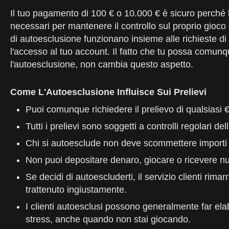
Il tuo pagamento di 100 € o 10.000 € è sicuro perché la 
necessari per mantenere il controllo sul proprio gioco
di autoesclusione funzionano insieme alle richieste di p
l'accesso al tuo account. Il fatto che tu possa comunque
l'autoesclusione, non cambia questo aspetto.
Come L'Autoesclusione Influisce Sui Prelievi
Puoi comunque richiedere il prelievo di qualsiasi 
Tutti i prelievi sono soggetti a controlli regolari del
Chi si autoesclude non deve scommettere importi b
Non puoi depositare denaro, giocare o ricevere n
Se decidi di autoescluderti, il servizio clienti r
trattenuto ingiustamente.
I clienti autoesclusi possono generalmente far elab
stress, anche quando non stai giocando.