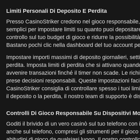
Limiti Personali Di Deposito E Perdita
Presso CasinoStriker credono nel gioco responsabile, q
semplici per impostare limiti su quanto puoi depositar
controllo sul tuo budget di gioco e ridurre la possibilit
Bastano pochi clic nella dashboard del tuo account per 
Impostare importi massimi di deposito giornalieri, set
perdita. Imposta limiti di perdita che si attivano qu
avvenire transazioni finché il timer non scade. Le ric
prese decisioni responsabili. Queste impostazioni facili
CasinoStriker consiglia di controllare spesso i tuoi limi
il deposito o la perdita, il nostro team di supporto è di
Controlli Di Gioco Responsabile Su Dispositivi Mo
Goditi il brivido di un vero casinò sul tuo telefono con
anche sul telefono, compresi gli strumenti per il gioc
abitudini di gioco da qualsiasi luogo. Il nostro control