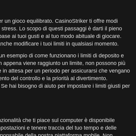
 un gioco equilibrato. CasinoStriker ti offre modi
tress. Lo scopo di questi passaggi è darti il pieno
 base ai tuoi gusti e al tuo modo abituale di giocare.
nche modificare i tuoi limiti in qualsiasi momento.
un esempio di come funzionano i limiti di deposito e
on appena viene raggiunto un limite, non possono più
se in attesa per un periodo per assicurarsi che vengano
to del controllo e la priorità al divertimento.
 Se hai bisogno di aiuto per impostare i limiti giusti per
unzionalità che ti piace sul computer è disponibile
mpostazioni e tenere traccia del tuo tempo e delle
 responsabile della nostra piattaforma mobile. Non