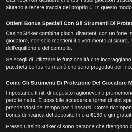
CasinoStriker desidera che tutti i suoi giocatori tras
aiutano a tenere traccia del proprio €. In questo modo
Ottieni Bonus Speciali Con Gli Strumenti Di Prote
CasinoStriker combina giochi divertenti con un forte i
giocatore, non solo mantieni il divertimento al sicuro,
dell'equilibrio e del controllo.
Se scegli di utilizzare le funzionalità che incoraggian
pacchetti bonus normali è che sono progettati per incor
Come Gli Strumenti Di Protezione Del Giocatore M
Impostando limiti di deposito ragionevoli o promemoria
perdite nette. È possibile accedere a tornei di slot spe
prendendosi del tempo per rilassarsi. Come ricompensa
bonus di ricarica del deposito fino a €150 e giri gratuiti
Presso CasinoStriker ci sono persone che ritengono c