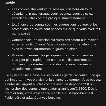
rapide
Les cookies stockent votre session utilisateur en toute
sécurité, afin que lorsque vous revenez, vous puissiez
accéder à votre compte presque immédiatement
Expérience personnalisée : les suggestions de jeux et les
promotions en cours sont basées sur ce que vous avez fait
par le passé
Commencez une session sur votre ordinateur à la maison
et reprenez là où vous l'avez laissée sur votre téléphone,
avec tous vos paramètres toujours en place
Vitesse optimisée : les jeux que vous jouez souvent se
chargent plus rapidement car les cookies stockent des
données importantes du site afin que vous puissiez y
accéder rapidement
Ce système fluide basé sur les cookies garde l'accent sur ce qui
est important : votre plaisir et la chance de gagner. Vous pouvez
ajouter de l'argent à votre compte avec un dépôt de €50 ou
rechercher des bonus d'une valeur allant jusqu'à €100. Dès le
premier tour, votre expérience mobile sur CasinoStriker est
fluide, sûre et adaptée à vos besoins.