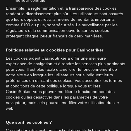
meilleur contrôle
Ensemble, la réglementation et la transparence des cookies
rendent le divertissement plus sûr. Les utilisateurs sont assurés
que leurs dépôts et retraits, même de montants importants
comme €100 ou plus, sont sécurisés. La surveillance par les
régulateurs et la communication ouverte sur les cookies
protègent chaque joueur français de deux manières.
Politique relative aux cookies pour Casinostriker
Les cookies aident CasinoStriker à offrir une meilleure
expérience de navigation et à rendre les services plus pertinents
pour vous. Il est plus facile d'améliorer le fonctionnement de
notre site web lorsque les utilisateurs nous indiquent leurs
préférences en utilisant des cookies. Vous acceptez les termes
et conditions de cette politique lorsque vous utilisez
CasinoStriker. Vous pouvez modifier le fonctionnement des
cookies ou les désactiver dans les paramètres de votre
navigateur, mais cela pourrait modifier votre utilisation du site
web.
Que sont les cookies ?
Ce sont des sites web qui stockent de petits fichiers texte sur