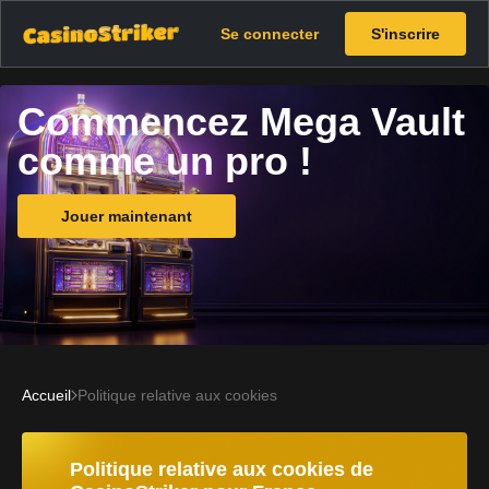
Se connecter
S'inscrire
Commencez Mega Vault
comme un pro !
Jouer maintenant
Accueil
Politique relative aux cookies
Politique relative aux cookies de