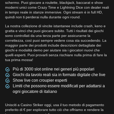
schermo. Puoi giocare a roulette, blackjack, baccarat e show
moderni unici come Crazy Time e Lightning Dice con dealer reali
in tempo reale in stanze immersive. Ogni stream è in full HD,
quindi non ti perderai nulla durante ogni round.
La nostra collezione di vincite istantanee include crash, keno e
gratta e vinci che puoi giocare subito. Tutti i risultati dei giochi
sono controllati da una terza parte per assicurarne la
correttezza, così puoi sempre vedere cosa sta succedendo. La
maggior parte dei prodotti include descrizioni dettagliate dei
giochi e modalità demo per aiutare sia i giocatori nuovi che
quelli esperti. Puoi provarli senza rischiare nulla prima di fare la
tua prima mossa!
Più di 3000 slot online nei generi più popolari
Giochi da tavolo reali sia in formato digitale che live
Show live con croupier esperti
Limiti che possono essere modificati per adattarsi a
ogni giocatore di italiano
Unisciti a Casino Striker oggi, usa il tuo metodo di pagamento
preferito di € per esplorare tutto ciò che offriamo e rendere la