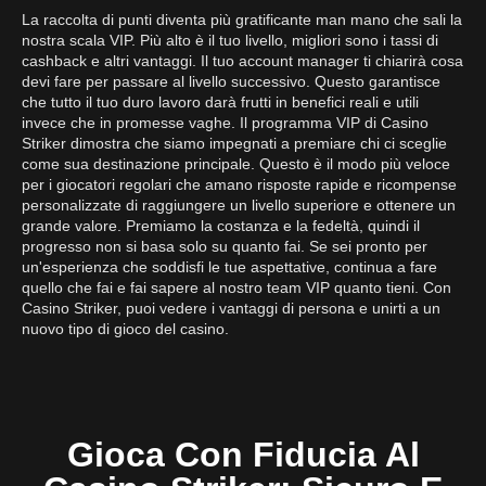
La raccolta di punti diventa più gratificante man mano che sali la
nostra scala VIP. Più alto è il tuo livello, migliori sono i tassi di
cashback e altri vantaggi. Il tuo account manager ti chiarirà cosa
devi fare per passare al livello successivo. Questo garantisce
che tutto il tuo duro lavoro darà frutti in benefici reali e utili
invece che in promesse vaghe. Il programma VIP di Casino
Striker dimostra che siamo impegnati a premiare chi ci sceglie
come sua destinazione principale. Questo è il modo più veloce
per i giocatori regolari che amano risposte rapide e ricompense
personalizzate di raggiungere un livello superiore e ottenere un
grande valore. Premiamo la costanza e la fedeltà, quindi il
progresso non si basa solo su quanto fai. Se sei pronto per
un'esperienza che soddisfi le tue aspettative, continua a fare
quello che fai e fai sapere al nostro team VIP quanto tieni. Con
Casino Striker, puoi vedere i vantaggi di persona e unirti a un
nuovo tipo di gioco del casino.
Gioca Con Fiducia Al