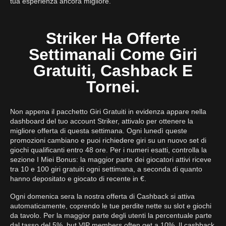
tua esperienza ancora migliore.
Striker Ha Offerte
Settimanali Come Giri
Gratuiti, Cashback E
Tornei.
Non appena il pacchetto Giri Gratuiti in evidenza appare nella
dashboard del tuo account Striker, attivalo per ottenere la
migliore offerta di questa settimana. Ogni lunedì queste
promozioni cambiano e puoi richiedere giri su un nuovo set di
giochi qualificanti entro 48 ore. Per i numeri esatti, controlla la
sezione I Miei Bonus: la maggior parte dei giocatori attivi riceve
tra 10 e 100 giri gratuiti ogni settimana, a seconda di quanto
hanno depositato e giocato di recente in €.
Ogni domenica sera la nostra offerta di Cashback si attiva
automaticamente, coprendo le tue perdite nette su slot e giochi
da tavolo. Per la maggior parte degli utenti la percentuale parte
dal tasso del 5%, but VIP members often get a 10%. Il cashback