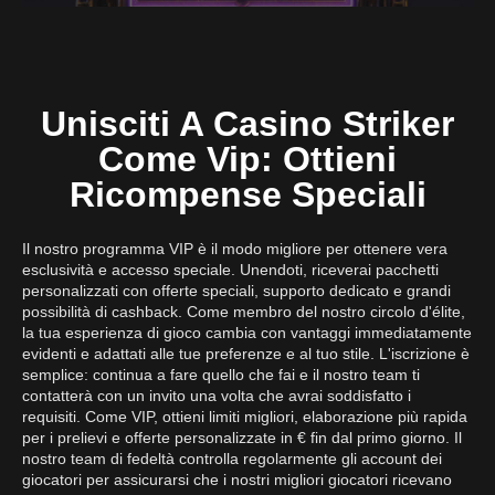
Unisciti A Casino Striker
Come Vip: Ottieni
Ricompense Speciali
Il nostro programma VIP è il modo migliore per ottenere vera
esclusività e accesso speciale. Unendoti, riceverai pacchetti
personalizzati con offerte speciali, supporto dedicato e grandi
possibilità di cashback. Come membro del nostro circolo d'élite,
la tua esperienza di gioco cambia con vantaggi immediatamente
evidenti e adattati alle tue preferenze e al tuo stile. L'iscrizione è
semplice: continua a fare quello che fai e il nostro team ti
contatterà con un invito una volta che avrai soddisfatto i
requisiti. Come VIP, ottieni limiti migliori, elaborazione più rapida
per i prelievi e offerte personalizzate in € fin dal primo giorno. Il
nostro team di fedeltà controlla regolarmente gli account dei
giocatori per assicurarsi che i nostri migliori giocatori ricevano