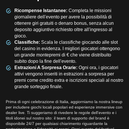
Ricompense Istantanee:
Completa le missioni
giornaliere dell'evento per avere la possibilità di
ottenere giri gratuiti o denaro bonus, senza alcun
deposito aggiuntivo richiesto oltre all'ingresso al
gioco.
Classifiche:
Scala le classifiche giocando alle slot
del casino in evidenza. I migliori giocatori ottengono
un grande montepremi di € che viene distribuito
subito dopo la fine dell'evento.
Estrazioni A Sorpresa Orarie:
Ogni ora, i giocatori
attivi vengono inseriti in estrazioni a sorpresa per
premi come credito extra e iscrizioni speciali al nostro
grande sorteggio finale.
Prima di ogni celebrazione di Italia, aggiorniamo la nostra lineup
per includere giochi locali popolari ed esperienze immersive con
dealer live. Ti suggeriamo di rivedere le regole dell'evento e i
titoli idonei sul nostro sito: il team di supporto del brand è
disponibile 24/7 per qualsiasi chiarimento riguardante la
partecipazione o l'idoneità ai premi. Ogni evento del festival