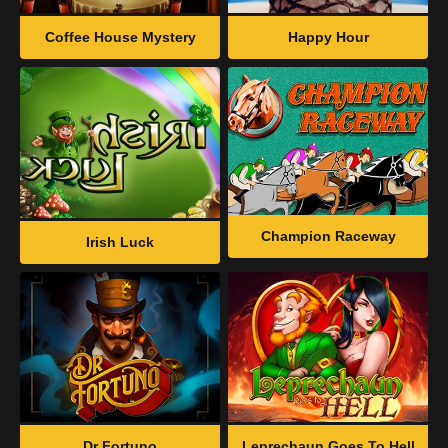
Coffee House Mystery
Happy Hour
Champion Raceway
Double Stacks
Dr Fortuno
Leprechaun Goes To Hell