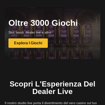
Oltre 3000 Giochi
Slot, tavoli, dealer live e altro
Esplora I Giochi
Scopri L'Esperienza Del
Dealer Live
Il nostro studio live porta il divertimento del vero casino sul tuo