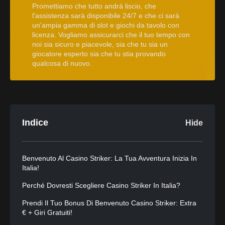
Promettiamo che tutto andrà liscio, che
l'assistenza sarà disponibile 24/7 e che ci sarà
un'ampia gamma di slot e giochi da tavolo con
licenza. Vogliamo assicurarci che il tuo tempo con
noi sia sicuro e piacevole, sia che tu sia un
giocatore esperto sia che tu stia provando
qualcosa di nuovo.
Indice
Hide
Benvenuto Al Casino Striker: La Tua Avventura Inizia In
Italia!
Perché Dovresti Scegliere Casino Striker In Italia?
Prendi Il Tuo Bonus Di Benvenuto Casino Striker: Extra
€ + Giri Gratuiti!