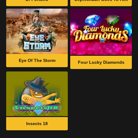
Eye Of The Storm
Four Lucky Diamonds
Insects 18