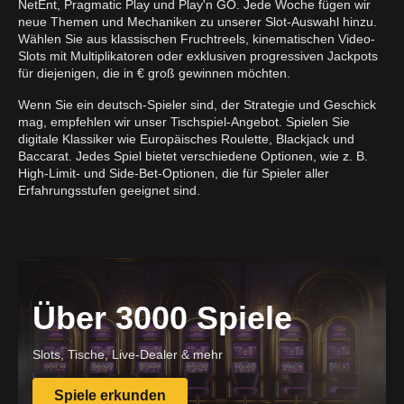
NetEnt, Pragmatic Play und Play'n GO. Jede Woche fügen wir
neue Themen und Mechaniken zu unserer Slot-Auswahl hinzu.
Wählen Sie aus klassischen Fruchtreels, kinematischen Video-
Slots mit Multiplikatoren oder exklusiven progressiven Jackpots
für diejenigen, die in € groß gewinnen möchten.
Wenn Sie ein deutsch-Spieler sind, der Strategie und Geschick
mag, empfehlen wir unser Tischspiel-Angebot. Spielen Sie
digitale Klassiker wie Europäisches Roulette, Blackjack und
Baccarat. Jedes Spiel bietet verschiedene Optionen, wie z. B.
High-Limit- und Side-Bet-Optionen, die für Spieler aller
Erfahrungsstufen geeignet sind.
Über 3000 Spiele
Slots, Tische, Live-Dealer & mehr
Spiele erkunden