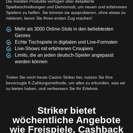
Die meisten Produkte verfügen über detaillierte
Spielbeschreibungen und Demomodi, um neuen und erfahrenen
Spielern zu helfen. Sie können sie ausprobieren, ohne etwas zu
riskieren, bevor Sie Ihren ersten Zug machen!
Mehr als 3000 Online-Slots in den beliebtesten
Genres
Echte Tischspiele in digitalen und Live-Formaten
Live-Shows mit erfahrenen Croupiers
Limits, die an jeden deutsch-Spieler angepasst
werden können
Treten Sie noch heute Casino Striker bei, nutzen Sie Ihre
bevorzugte €-Zahlungsmethode, um alles zu erkunden, was wir
zu bieten haben, und verbessern Sie Ihr Erlebnis.
Striker bietet
wöchentliche Angebote
wie Freispiele, Cashback