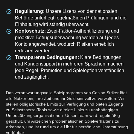
Regulierung:
Unsere Lizenz von der nationalen
Behörde unterliegt regelmäßigen Prüfungen, und die
Einhaltung wird ständig überwacht.
Kontoschutz:
Zwei-Faktor-Authentifizierung und
proaktive Betrugsüberwachung werden auf jedes
Konto angewendet, wodurch Risiken erheblich
reduziert werden.
Transparente Bedingungen:
Klare Bedingungen
und Kundensupport in mehreren Sprachen machen
jede Regel, Promotion und Spieloption verständlich
und zugänglich.
Das verantwortungsvolle Spielprogramm von Casino Striker lädt
alle Nutzer ein, ihre Zeit und ihr Geld sinnvoll zu verwalten. Wir
stellen obligatorische Limits zur Verfügung und bieten Zugang
zu Selbstsperre-Tools sowie direkte Links zu unabhängigen
Unterstützungsorganisationen. Unser Team wird regelmäßig
geschult, um Anzeichen problematischen Spielverhaltens zu
erkennen, und ist rund um die Uhr für persönliche Unterstützung
verfügbar.