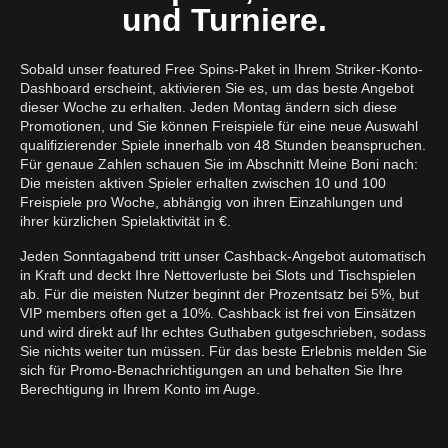
und Turniere.
Sobald unser featured Free Spins-Paket in Ihrem Striker-Konto-
Dashboard erscheint, aktivieren Sie es, um das beste Angebot
dieser Woche zu erhalten. Jeden Montag ändern sich diese
Promotionen, und Sie können Freispiele für eine neue Auswahl
qualifizierender Spiele innerhalb von 48 Stunden beanspruchen.
Für genaue Zahlen schauen Sie im Abschnitt Meine Boni nach:
Die meisten aktiven Spieler erhalten zwischen 10 und 100
Freispiele pro Woche, abhängig von ihren Einzahlungen und
ihrer kürzlichen Spielaktivität in €.
Jeden Sonntagabend tritt unser Cashback-Angebot automatisch
in Kraft und deckt Ihre Nettoverluste bei Slots und Tischspielen
ab. Für die meisten Nutzer beginnt der Prozentsatz bei 5%, but
VIP members often get a 10%. Cashback ist frei von Einsätzen
und wird direkt auf Ihr echtes Guthaben gutgeschrieben, sodass
Sie nichts weiter tun müssen. Für das beste Erlebnis melden Sie
sich für Promo-Benachrichtigungen an und behalten Sie Ihre
Berechtigung in Ihrem Konto im Auge.