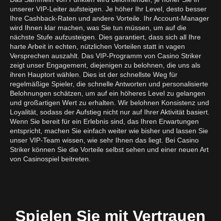
unserer VIP-Leiter aufsteigen. Je höher Ihr Level, desto besser
Ihre Cashback-Raten und andere Vorteile. Ihr Account-Manager
wird Ihnen klar machen, was Sie tun müssen, um auf die
nächste Stufe aufzusteigen. Dies garantiert, dass sich all Ihre
harte Arbeit in echten, nützlichen Vorteilen statt in vagen
Versprechen auszahlt. Das VIP-Programm von Casino Striker
zeigt unser Engagement, diejenigen zu belohnen, die uns als
ihren Hauptort wählen. Dies ist der schnellste Weg für
regelmäßige Spieler, die schnelle Antworten und personalisierte
Belohnungen schätzen, um auf ein höheres Level zu gelangen
und großartigen Wert zu erhalten. Wir belohnen Konsistenz und
Loyalität, sodass der Aufstieg nicht nur auf Ihrer Aktivität basiert.
Wenn Sie bereit für ein Erlebnis sind, das Ihren Erwartungen
entspricht, machen Sie einfach weiter wie bisher und lassen Sie
unser VIP-Team wissen, wie sehr Ihnen das liegt. Bei Casino
Striker können Sie die Vorteile selbst sehen und einer neuen Art
von Casinospiel beitreten.
Spielen Sie mit Vertrauen