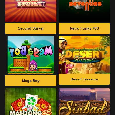
und überall!
Warum sollten Sie die mobile Lösung von Casino Striker
nutzen?
Nehmen Sie an den Sonderveranstaltungen von Casino
Second Strike!
Retro Funky 70S
Striker teil: Holen Sie sich große Preise bei
Deutschland-Festivitäten!
Wie unsere festlichen Sonderaktionen funktionieren
Seien Sie Teil der Casino Striker Gewinner: Spieler in
Deutschland kassieren ab!
Treten Sie einer Gemeinschaft bei, die für Gewinner
geschaffen wurde
Desert Treasure
English Rose
So melden Sie sich bei Pinnacle an und verifizieren Ihr
Konto
Schritte zur Registrierung bei Pinnacle