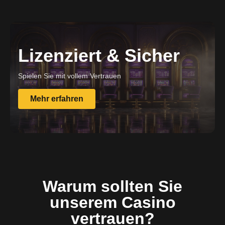
Lizenziert & Sicher
Spielen Sie mit vollem Vertrauen
Mehr erfahren
Warum sollten Sie
unserem Casino
vertrauen?