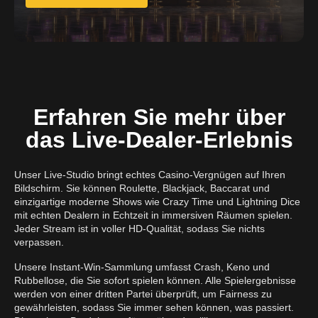
Erfahren Sie mehr über
das Live-Dealer-Erlebnis
Unser Live-Studio bringt echtes Casino-Vergnügen auf Ihren
Bildschirm. Sie können Roulette, Blackjack, Baccarat und
einzigartige moderne Shows wie Crazy Time und Lightning Dice
mit echten Dealern in Echtzeit in immersiven Räumen spielen.
Jeder Stream ist in voller HD-Qualität, sodass Sie nichts
verpassen.
Unsere Instant-Win-Sammlung umfasst Crash, Keno und
Rubbellose, die Sie sofort spielen können. Alle Spielergebnisse
werden von einer dritten Partei überprüft, um Fairness zu
gewährleisten, sodass Sie immer sehen können, was passiert.