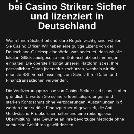
bei Casino Striker: Sicher
und lizenziert in
Deutschland
Wenn Ihnen Sicherheit und klare Regeln wichtig sind, wählen
Sie Casino Striker. Wir haben eine gültige Lizenz von der
Deutschland-Glücksspielbehörde, was bedeutet, dass wir alle
lokalen Glücksspielgesetze und Datenschutzbestimmungen
einhalten. Die oberste Priorität unserer Plattform ist es, Ihre
persönlichen Daten jederzeit zu schützen, weshalb wir die
neueste SSL-Verschlüsselung zum Schutz Ihrer Daten und
Finanztransaktionen verwenden.
Die Verifizierungsprozesse von Casino Striker sind schnell, aber
gründlich. Erwarten Sie schnelle Identitätsprüfungen und
starken Kontoschutz ohne Verzögerungen. Auszahlungen in €
werden über seriöse Finanzpartner abgewickelt, die Anti-
Geldwäsche-Protokolle einhalten und eine reibungslose
Übermittlung Ihrer Gewinne an Ihre bevorzugte Methode ohne
versteckte Gebühren gewährleisten.