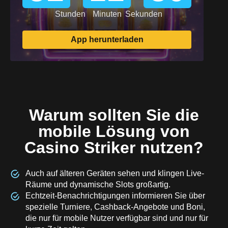
Stunden
Minuten
Sekunden
App herunterladen
Warum sollten Sie die
mobile Lösung von
Casino Striker nutzen?
Auch auf älteren Geräten sehen und klingen Live-
Räume und dynamische Slots großartig.
Echtzeit-Benachrichtigungen informieren Sie über
spezielle Turniere, Cashback-Angebote und Boni,
die nur für mobile Nutzer verfügbar sind und nur für