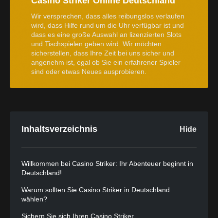
Casino Striker Online Deutschland
Wir versprechen, dass alles reibungslos verlaufen
wird, dass Hilfe rund um die Uhr verfügbar ist und
dass es eine große Auswahl an lizenzierten Slots
und Tischspielen geben wird. Wir möchten
sicherstellen, dass Ihre Zeit bei uns sicher und
angenehm ist, egal ob Sie ein erfahrener Spieler
sind oder etwas Neues ausprobieren.
Inhaltsverzeichnis
Hide
Willkommen bei Casino Striker: Ihr Abenteuer beginnt in
Deutschland!
Warum sollten Sie Casino Striker in Deutschland
wählen?
Sichern Sie sich Ihren Casino Striker