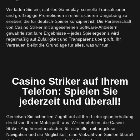
Wir laden Sie ein, stabiles Gameplay, schnelle Transaktionen
und großzügige Promotionen in einer sicheren Umgebung zu
erleben, die für deutsch-Spieler konzipiert ist. Die Partnerschaft
von Casino Striker mit angesehenen Software-Anbietern
gewährleistet faire Ergebnisse – jedes Spielergebnis wird
regelmäßig auf Zufälligkeit und Transparenz überprüft. Ihr
Vertrauen bleibt die Grundlage für alles, was wir tun.
Casino Striker auf Ihrem
Telefon: Spielen Sie
jederzeit und überall!
Genießen Sie schnellen Zugriff auf all Ihre Lieblingsunterhaltung
direkt von Ihrem Mobilgerät aus. Wir empfehlen, die Casino
Striker-App herunterzuladen, für schnelle, reibungslose
Navigation und die Möglichkeit, eine Vielzahl von Spielen überall