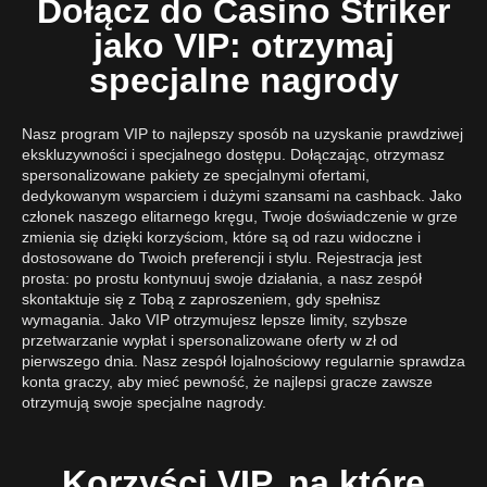
Dołącz do Casino Striker
jako VIP: otrzymaj
specjalne nagrody
Nasz program VIP to najlepszy sposób na uzyskanie prawdziwej
ekskluzywności i specjalnego dostępu. Dołączając, otrzymasz
spersonalizowane pakiety ze specjalnymi ofertami,
dedykowanym wsparciem i dużymi szansami na cashback. Jako
członek naszego elitarnego kręgu, Twoje doświadczenie w grze
zmienia się dzięki korzyściom, które są od razu widoczne i
dostosowane do Twoich preferencji i stylu. Rejestracja jest
prosta: po prostu kontynuuj swoje działania, a nasz zespół
skontaktuje się z Tobą z zaproszeniem, gdy spełnisz
wymagania. Jako VIP otrzymujesz lepsze limity, szybsze
przetwarzanie wypłat i spersonalizowane oferty w zł od
pierwszego dnia. Nasz zespół lojalnościowy regularnie sprawdza
konta graczy, aby mieć pewność, że najlepsi gracze zawsze
otrzymują swoje specjalne nagrody.
Korzyści VIP, na które