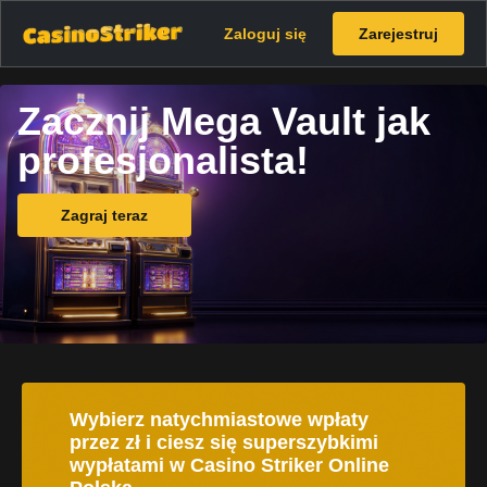
Zaloguj się
Zarejestruj
Zacznij Mega Vault jak
profesjonalista!
Zagraj teraz
Wybierz natychmiastowe wpłaty
przez zł i ciesz się superszybkimi
wypłatami w Casino Striker Online