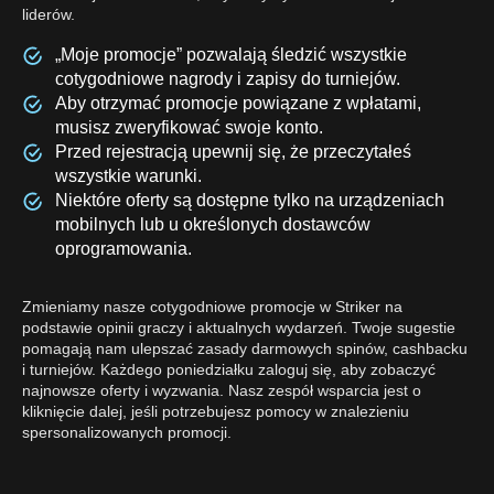
liderów.
„Moje promocje” pozwalają śledzić wszystkie
cotygodniowe nagrody i zapisy do turniejów.
Aby otrzymać promocje powiązane z wpłatami,
musisz zweryfikować swoje konto.
Przed rejestracją upewnij się, że przeczytałeś
wszystkie warunki.
Niektóre oferty są dostępne tylko na urządzeniach
mobilnych lub u określonych dostawców
oprogramowania.
Zmieniamy nasze cotygodniowe promocje w Striker na
podstawie opinii graczy i aktualnych wydarzeń. Twoje sugestie
pomagają nam ulepszać zasady darmowych spinów, cashbacku
i turniejów. Każdego poniedziałku zaloguj się, aby zobaczyć
najnowsze oferty i wyzwania. Nasz zespół wsparcia jest o
kliknięcie dalej, jeśli potrzebujesz pomocy w znalezieniu
spersonalizowanych promocji.