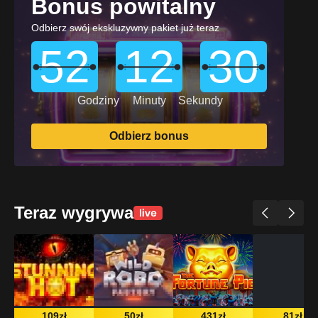
Bonus powitalny
Odbierz swój ekskluzywny pakiet już teraz
52
12
28
Godziny
Minuty
Sekundy
Odbierz bonus
Teraz wygrywa
109zł
50zł
431zł
81zł