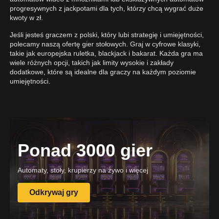
progresywnych z jackpotami dla tych, którzy chcą wygrać duże
kwoty w zł.
Jeśli jesteś graczem z polski, który lubi strategię i umiejętności,
polecamy naszą ofertę gier stołowych. Graj w cyfrowe klasyki,
takie jak europejska ruletka, blackjack i bakarat. Każda gra ma
wiele różnych opcji, takich jak limity wysokie i zakłady
dodatkowe, które są idealne dla graczy na każdym poziomie
umiejętności.
Ponad 3000 gier
Automaty, stoły, krupierzy na żywo i więcej
Odkrywaj gry