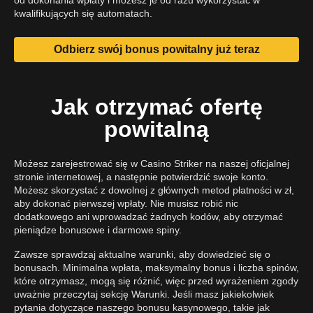
od dokonania wpłaty i możesz je od razu wykorzystać w
kwalifikujących się automatach.
Odbierz swój bonus powitalny już teraz
Jak otrzymać ofertę
powitalną
Możesz zarejestrować się w Casino Striker na naszej oficjalnej
stronie internetowej, a następnie potwierdzić swoje konto.
Możesz skorzystać z dowolnej z głównych metod płatności w zł,
aby dokonać pierwszej wpłaty. Nie musisz robić nic
dodatkowego ani wprowadzać żadnych kodów, aby otrzymać
pieniądze bonusowe i darmowe spiny.
Zawsze sprawdzaj aktualne warunki, aby dowiedzieć się o
bonusach. Minimalna wpłata, maksymalny bonus i liczba spinów,
które otrzymasz, mogą się różnić, więc przed wyrażeniem zgody
uważnie przeczytaj sekcję Warunki. Jeśli masz jakiekolwiek
pytania dotyczące naszego bonusu kasynowego, takie jak