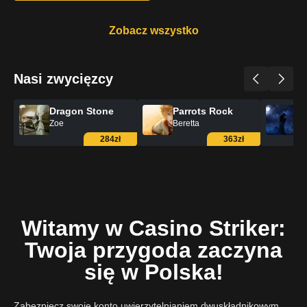
Zobacz wszystko
Nasi zwycięzcy
Dragon Stone
Parrots Rock
Ca
Zoe
Beretta
Mi
284zł
363zł
Witamy w Casino Striker:
Twoja przygoda zaczyna
się w Polska!
Zabezpiecz swoje konto uwierzytelnianiem dwuskładnikowym