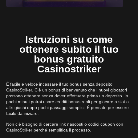
Istruzioni su come
ottenere subito il tuo
bonus gratuito
Casinostriker
È facile e veloce incassare il tuo bonus senza deposito
CasinoStriker. C'è un bonus di benvenuto che i nuovi giocatori
possono ottenere senza dover effettuare prima un deposito. In
pochi minuti potrai usare crediti bonus reali per giocare a slot o
altri giochi dopo pochi passaggi semplici. È pensato per essere
facile da iniziare.
Non c'è bisogno di cercare link nascosti o codici coupon con
CasinoStriker perché semplifica il processo.