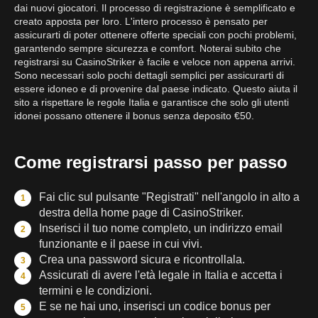
dai nuovi giocatori. Il processo di registrazione è semplificato e
creato apposta per loro. L'intero processo è pensato per
assicurarti di poter ottenere offerte speciali con pochi problemi,
garantendo sempre sicurezza e comfort. Noterai subito che
registrarsi su CasinoStriker è facile e veloce non appena arrivi.
Sono necessari solo pochi dettagli semplici per assicurarti di
essere idoneo e di provenire dal paese indicato. Questo aiuta il
sito a rispettare le regole Italia e garantisce che solo gli utenti
idonei possano ottenere il bonus senza deposito €50.
Come registrarsi passo per passo
Fai clic sul pulsante "Registrati" nell'angolo in alto a
destra della home page di CasinoStriker.
Inserisci il tuo nome completo, un indirizzo email
funzionante e il paese in cui vivi.
Crea una password sicura e ricontrollala.
Assicurati di avere l'età legale in Italia e accetta i
termini e le condizioni.
E se ne hai uno, inserisci un codice bonus per