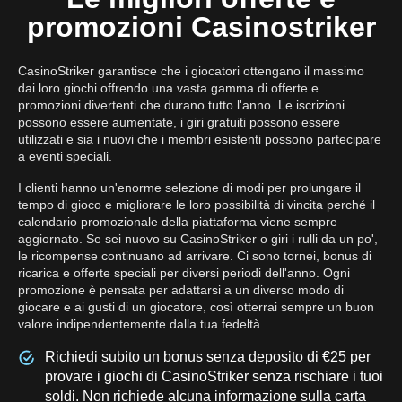
promozioni Casinostriker
CasinoStriker garantisce che i giocatori ottengano il massimo
dai loro giochi offrendo una vasta gamma di offerte e
promozioni divertenti che durano tutto l'anno. Le iscrizioni
possono essere aumentate, i giri gratuiti possono essere
utilizzati e sia i nuovi che i membri esistenti possono partecipare
a eventi speciali.
I clienti hanno un'enorme selezione di modi per prolungare il
tempo di gioco e migliorare le loro possibilità di vincita perché il
calendario promozionale della piattaforma viene sempre
aggiornato. Se sei nuovo su CasinoStriker o giri i rulli da un po',
le ricompense continuano ad arrivare. Ci sono tornei, bonus di
ricarica e offerte speciali per diversi periodi dell'anno. Ogni
promozione è pensata per adattarsi a un diverso modo di
giocare e ai gusti di un giocatore, così otterrai sempre un buon
valore indipendentemente dalla tua fedeltà.
Richiedi subito un bonus senza deposito di €25 per
provare i giochi di CasinoStriker senza rischiare i tuoi
soldi. Non richiede alcuna informazione sulla carta