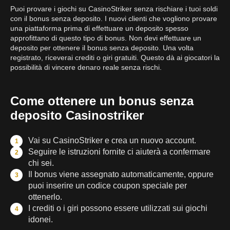
Puoi provare i giochi su CasinoStriker senza rischiare i tuoi soldi
con il bonus senza deposito. I nuovi clienti che vogliono provare
una piattaforma prima di effettuare un deposito spesso
approfittano di questo tipo di bonus. Non devi effettuare un
deposito per ottenere il bonus senza deposito. Una volta
registrato, riceverai crediti o giri gratuiti. Questo dà ai giocatori la
possibilità di vincere denaro reale senza rischi.
Come ottenere un bonus senza
deposito Casinostriker
Vai su CasinoStriker e crea un nuovo account.
Seguire le istruzioni fornite ci aiuterà a confermare
chi sei.
Il bonus viene assegnato automaticamente, oppure
puoi inserire un codice coupon speciale per
ottenerlo.
I crediti o i giri possono essere utilizzati sui giochi
idonei.