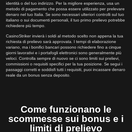
identità o del tuo indirizzo. Per la migliore esperienza, usa un
metodo di pagamento che possa essere utilizzato per prelevare
denaro nel tuo Italia. Se sono necessari ulteriori controlli sul tuo
italiano o sui documenti personali, il tuo primo prelievo potrebbe
richiedere più tempo.
CasinoStriker invierà i soldi al metodo scelto non appena la tua
richiesta di prelievo sarà approvata. I tempi di elaborazione
variano, ma i bonifici bancari possono richiedere fino a cinque
giorni lavorativi e i portafogli elettronici sono generalmente più
veloci. Controlla sempre di nuovo se ci sono limiti sui prelievi,
commissioni o requisiti specifici per la tua posizione. Se segui i
passaggi corretti e soddisfi tutti i requisiti, puoi incassare denaro
reale da un bonus senza deposito.
Come funzionano le
scommesse sui bonus e i
limiti di prelievo