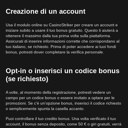
Creazione di un account
Usa il modulo online su CasinoStriker per creare un account e
iniziare subito a usare il tuo bonus gratuito. Questo ti aiuterà a
ottenere il massimo dalla tua prima volta sulla piattaforma.
Assicurati di inserire informazioni corrette che corrispondano al
tuo italiano, se richiesto. Prima di poter accedere ai tuoi fondi
bonus, potresti dover completare la verifica personale.
Opt-in o inserisci un codice bonus
(se richiesto)
A volte, al momento della registrazione, potresti vedere un
campo per un codice bonus o essere invitato a optare per le
promozioni. Se c'è un'opzione bonus, inserisci il codice richiesto
o semplicemente spunta la casella accanto.
Puoi controllare il tuo credito bonus. Una volta verificato il tuo
account, il bonus senza deposito, come 50 € o giri gratuiti, verrà