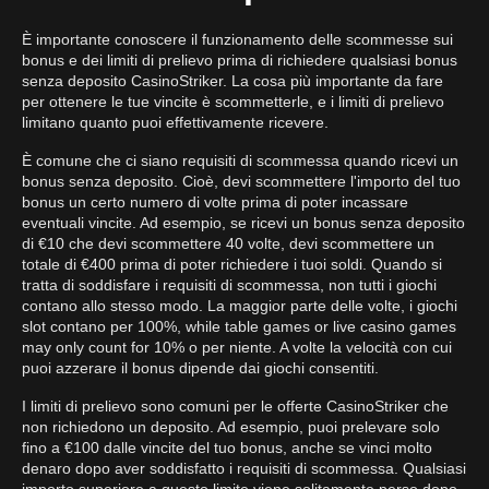
È importante conoscere il funzionamento delle scommesse sui
bonus e dei limiti di prelievo prima di richiedere qualsiasi bonus
senza deposito CasinoStriker. La cosa più importante da fare
per ottenere le tue vincite è scommetterle, e i limiti di prelievo
limitano quanto puoi effettivamente ricevere.
È comune che ci siano requisiti di scommessa quando ricevi un
bonus senza deposito. Cioè, devi scommettere l'importo del tuo
bonus un certo numero di volte prima di poter incassare
eventuali vincite. Ad esempio, se ricevi un bonus senza deposito
di €10 che devi scommettere 40 volte, devi scommettere un
totale di €400 prima di poter richiedere i tuoi soldi. Quando si
tratta di soddisfare i requisiti di scommessa, non tutti i giochi
contano allo stesso modo. La maggior parte delle volte, i giochi
slot contano per 100%, while table games or live casino games
may only count for 10% o per niente. A volte la velocità con cui
puoi azzerare il bonus dipende dai giochi consentiti.
I limiti di prelievo sono comuni per le offerte CasinoStriker che
non richiedono un deposito. Ad esempio, puoi prelevare solo
fino a €100 dalle vincite del tuo bonus, anche se vinci molto
denaro dopo aver soddisfatto i requisiti di scommessa. Qualsiasi
importo superiore a questo limite viene solitamente perso dopo