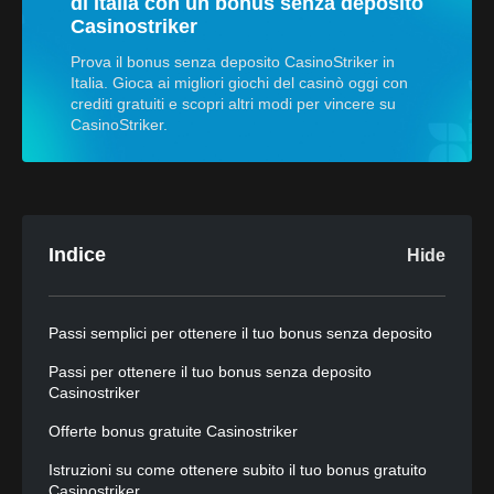
di Italia con un bonus senza deposito
Casinostriker
Prova il bonus senza deposito CasinoStriker in
Italia. Gioca ai migliori giochi del casinò oggi con
crediti gratuiti e scopri altri modi per vincere su
CasinoStriker.
Indice
Hide
Passi semplici per ottenere il tuo bonus senza deposito
Passi per ottenere il tuo bonus senza deposito
Casinostriker
Offerte bonus gratuite Casinostriker
Istruzioni su come ottenere subito il tuo bonus gratuito
Casinostriker