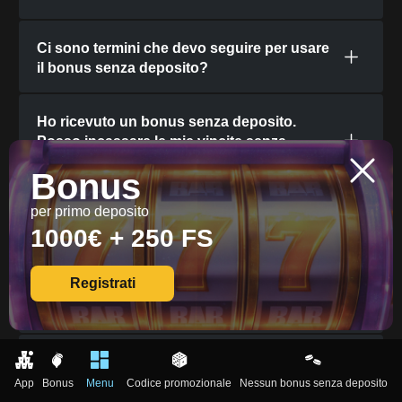
Ci sono termini che devo seguire per usare
il bonus senza deposito?
Ho ricevuto un bonus senza deposito.
Posso incassare le mie vincite senza
effettuare un deposito?
Bonus
per primo deposito
Italia può ottenere il bonus senza deposito
1000€ + 250 FS
Casinostriker?
Registrati
Posso usare il bonus senza effettuare un
deposito sul mio telefono?
Cosa devo fare per ottenere il bonus senza
deposito Casinostriker?
App
Bonus
Menu
Codice promozionale
Nessun bonus senza deposito